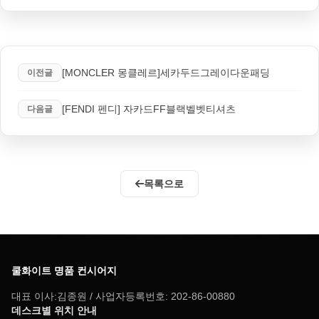
[MONCLER 몽클레르]세카두드그레이다운패딩
이전글
[FENDI 펜디] 자카드FF블랙벨벳티셔츠
다음글
목록으로
쿨화이트 명품 컨시어지
대표 이사:김종원 / 사업자등록번호: 202-86-00880
데스크별 위치 안내