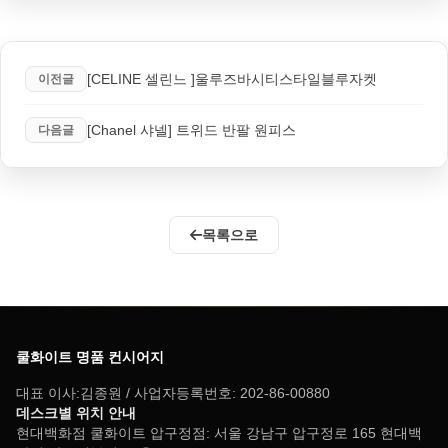
[CELINE 셀린느 ]울루즈바시티스타일블루자켓
이전글
[Chanel 샤넬] 트위드 반팔 원피스
다음글
목록으로
쿨화이트 명품 컨시어지
대표 이사:김종원 / 사업자등록번호: 202-86-00880
데스크별 위치 안내
현대백화점 쿨화이트 압구정점: 서울 강남구 압구정로 165 현대백