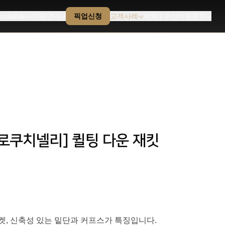
oolwhite
이용안내
픽업신청
고객사례
세탁 | 수선비용문의
 브루넬로쿠치넬리] 퀼팅 다운 재킷
켓, 신축성 있는 밑단과 커프스가 특징입니다.