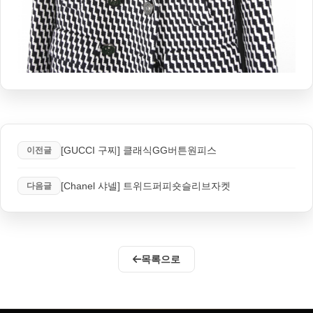
[GUCCI 구찌] 클래식GG버튼원피스
이전글
[Chanel 샤넬] 트위드퍼피숏슬리브자켓
다음글
목록으로