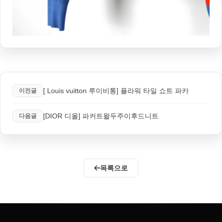
[ Louis vuitton 루이비통] 플라워 타일 쇼트 파카
이전글
[DIOR 디올] 파커트왈두주이후드니트
다음글
목록으로