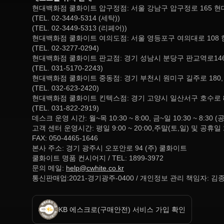
현대백화점 쿨화이트 압구정점: 서울 강남구 압구정로 165 
(TEL. 02-3449-5314 (세탁))
(TEL. 02-3449-5313 (리페어))
현대백화점 쿨화이트 여의도점: 서울 영등포구 여의대로 108 
(TEL. 02-3277-0294)
현대백화점 쿨화이트 판교점: 경기 성남시 분당구 판교역로146
(TEL. 031-5170-2243)
현대백화점 쿨화이트 중동점: 경기 부천시 원미구 길주로 180
(TEL. 032-623-2420)
현대백화점 쿨화이트 킨텍스점: 경기 고양시 일산서구 호수로 
(TEL. 031-822-2919)
데스크 운영 시간: 월~목 10:30 ~ 8:00, 금~일 10:30 ~ 
고객 센터 운영시간: 평일 9:00 ~ 20:00,주말(토,일) 및 공휴일 
FAX: 050-4465-1646
본사 주소: 경기 광주시 오포안로 94 (주) 쿨화이트
쿨화이트 명품 컨시어지 / TEL: 1899-3972
문의 메일:
help@cwhite.co.kr
통신판매업:2021-경기광주-0400 / 개인정보 관리 책임자: 김
KB 에스크로(구매안전) 서비스 가입 확인