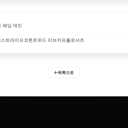
이프 패딩 재킷
러텍스처스트라이프코튼트위드 리브커프폴로셔츠
목록으로