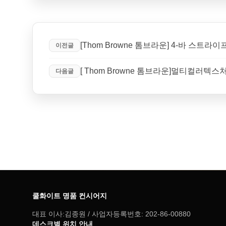
[Thom Browne 톰브라운] 4-바 스트라
이전글
[ Thom Browne 톰브라운]멀티컬
다음글
쿨화이트 명품 컨시어지
대표 이사:김종원 / 사업자등록번호: 202-86-00880
데스크별 위치 안내