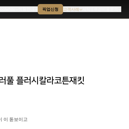
oolwhite
이용안내
픽업신청
고객사례
세탁 | 수선비용문의
비통]컬러풀 플러시칼라코튼재킷
이 이 돋보이고