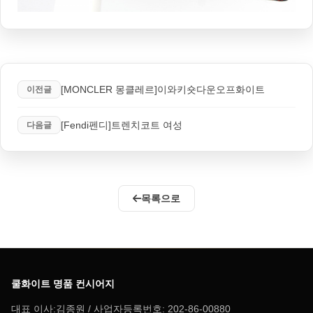
[MONCLER 몽클레르]이와키숏다운오프화이트
이전글
[Fendi펜디]트렌치코트 여성
다음글
목록으로
쿨화이트 명품 컨시어지
대표 이사:김종원 / 사업자등록번호: 202-86-00880