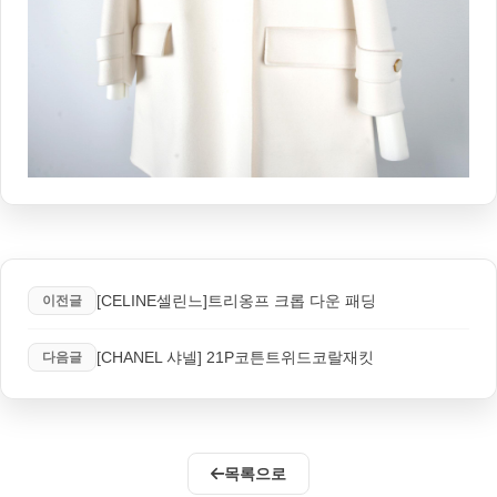
[CELINE셀린느]트리옹프 크롭 다운 패딩
이전글
[CHANEL 샤넬] 21P코튼트위드코랄재킷
다음글
목록으로