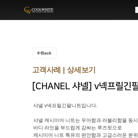
C
Coolwhite
Back
고객사례 | 상세보기
[CHANEL 샤넬] v넥프릴긴
샤넬 v넥프릴긴팔니트입니다.
샤넬 캐시미어 니트는 우아함과 러블리함을 동시에 살
바디 라인을 부드럽게 감싸는 루즈핏으로
캐시미어 니트 특유의 편안함과 고급스러운 분위