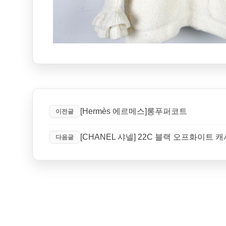
[Hermès 에르메스]롱푸퍼코트
이전글
[CHANEL 샤넬] 22C 블랙 오프화이트 
다음글