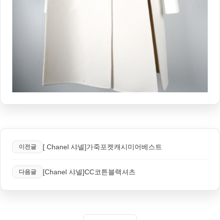
[ Chanel 샤넬]가죽포켓캐시미어베스트
이전글
[Chanel 샤넬]CC코튼블랙셔츠
다음글