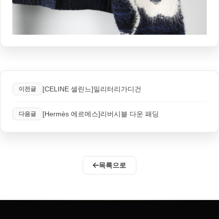
[CELINE 셀린느]밀리터리가디건
이전글
[Hermès 에르메스]리버시블 다운 패딩
다음글
목록으로