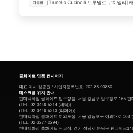
[Brunello Cucinelli 브루넬로 쿠치넬
다음글
쿨화이트 명품 컨시어지
대표 이사:김종원 / 사업자등록번호: 202-86-00880
데스크별 위치 안내
현대백화점 쿨화이트 압구정점: 서울 강남구 압구정로 165 
(TEL. 02-3449-5314 (세탁))
(TEL. 02-3449-5313 (리페어))
현대백화점 쿨화이트 여의도점: 서울 영등포구 여의대로 108 
(TEL. 02-3277-0294)
현대백화점 쿨화이트 판교점: 경기 성남시 분당구 판교역로146