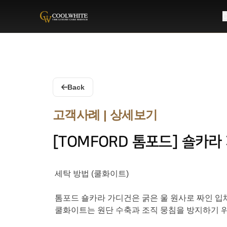
C
Coolwhite
Back
고객사례 | 상세보기
[TOMFORD 톰포드] 숄카라
세탁 방법 (쿨화이트)
톰포드 숄카라 가디건은 굵은 울 원사로 짜인 입
쿨화이트는 원단 수축과 조직 뭉침을 방지하기 