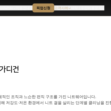
oolwhite
이용안내
픽업신청
고객사례
세탁 | 수선비용문의
 가디건
체적인 조직과 느슨한 편직 구조를 가진 니트웨어입니다.
위해 저강도·저온 환경에서 니트 결을 살리는 단계별 클리닝을 진