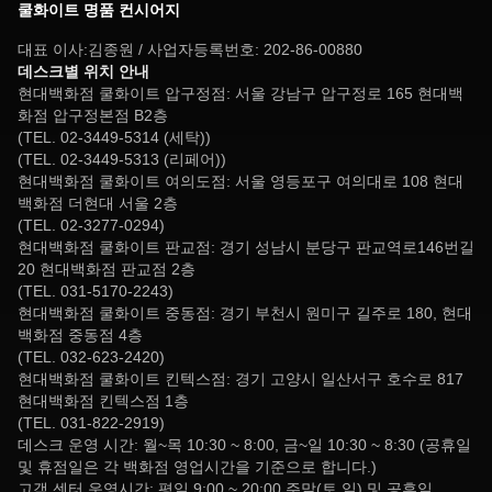
쿨화이트 명품 컨시어지
대표 이사:김종원 / 사업자등록번호: 202-86-00880
데스크별 위치 안내
현대백화점 쿨화이트 압구정점: 서울 강남구 압구정로 165 현대백
화점 압구정본점 B2층
(TEL. 02-3449-5314 (세탁))
(TEL. 02-3449-5313 (리페어))
현대백화점 쿨화이트 여의도점: 서울 영등포구 여의대로 108 현대
백화점 더현대 서울 2층
(TEL. 02-3277-0294)
현대백화점 쿨화이트 판교점: 경기 성남시 분당구 판교역로146번길
20 현대백화점 판교점 2층
(TEL. 031-5170-2243)
현대백화점 쿨화이트 중동점: 경기 부천시 원미구 길주로 180, 현대
백화점 중동점 4층
(TEL. 032-623-2420)
현대백화점 쿨화이트 킨텍스점: 경기 고양시 일산서구 호수로 817
현대백화점 킨텍스점 1층
(TEL. 031-822-2919)
데스크 운영 시간: 월~목 10:30 ~ 8:00, 금~일 10:30 ~ 8:30 (공휴일
및 휴점일은 각 백화점 영업시간을 기준으로 합니다.)
고객 센터 운영시간: 평일 9:00 ~ 20:00,주말(토,일) 및 공휴일