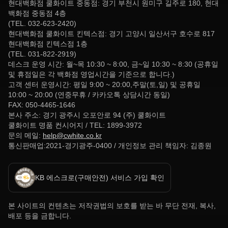
현대백화점 쿨화이트 중동점: 경기 부천시 원미구 길주로 180, 현대
백화점 중동점 4층
(TEL. 032-623-2420)
현대백화점 쿨화이트 킨텍스점: 경기 고양시 일산서구 호수로 817
현대백화점 킨텍스점 1층
(TEL. 031-822-2919)
데스크 운영 시간: 월~목 10:30 ~ 8:00, 금~일 10:30 ~ 8:30 (공휴일
및 휴점일은 각 백화점 영업시간을 기준으로 합니다.)
고객 센터 운영시간: 평일 9:00 ~ 20:00,주말(토,일) 및 공휴일
10:00 ~ 20:00 (연중무휴 / 카카오톡 상담시간 동일)
FAX: 050-4465-1646
본사 주소: 경기 광주시 오포안로 94 (주) 쿨화이트
쿨화이트 명품 컨시어지 / TEL: 1899-3972
문의 메일:
help@cwhite.co.kr
통신판매업:2021-경기광주-0400 / 개인정보 관리 책임자: 김종원
KB 에스크로(구매안전) 서비스 가입 확인
본 사이트의 컨텐츠는 저작권법의 보호를 받는 바 무단 전재, 복사,
배포 등을 금합니다.