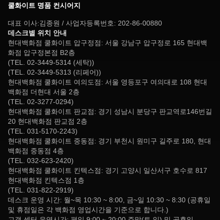
쿨화이트 명품 컨시어지
대표 이사:김종원 / 사업자등록번호: 202-86-00880
데스크별 위치 안내
현대백화점 쿨화이트 압구정점: 서울 강남구 압구정로 165 현대백
화점 압구정본점 B2층
(TEL. 02-3449-5314 (세탁))
(TEL. 02-3449-5313 (리페어))
현대백화점 쿨화이트 여의도점: 서울 영등포구 여의대로 108 현대
백화점 더현대 서울 2층
(TEL. 02-3277-0294)
현대백화점 쿨화이트 판교점: 경기 성남시 분당구 판교역로146번길
20 현대백화점 판교점 2층
(TEL. 031-5170-2243)
현대백화점 쿨화이트 중동점: 경기 부천시 원미구 길주로 180, 현대
백화점 중동점 4층
(TEL. 032-623-2420)
현대백화점 쿨화이트 킨텍스점: 경기 고양시 일산서구 호수로 817
현대백화점 킨텍스점 1층
(TEL. 031-822-2919)
데스크 운영 시간: 월~목 10:30 ~ 8:00, 금~일 10:30 ~ 8:30 (공휴일
및 휴점일은 각 백화점 영업시간을 기준으로 합니다.)
고객 센터 운영시간: 평일 9:00 ~ 20:00,주말(토,일) 및 공휴일