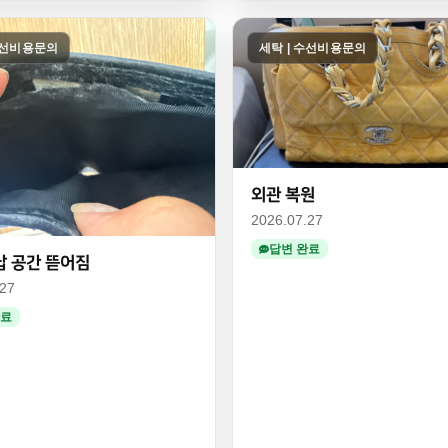
수선비용문의
세탁 | 수선비용문의
외관 복원
2026.07.27
답변 완료
납 공간 뜯어짐
.27
완료