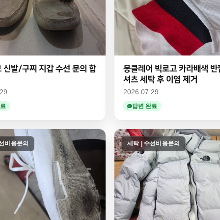
 신발/구찌 지갑 수선 문의 합
몽클레어 빅로고 카라배색 반
셔츠 세탁 후 이염 제거
.29
2026.07.29
완료
답변 완료
수선비용문의
세탁 | 수선비용문의