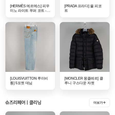
[HERMÈS 에르메스] 피우
[PRADA 프라다] 울 피코
미노 라이트 푸퍼 코트 -
트
프
[LOUISVUITTON 루이비
[MONCLER 몽클레르] 클
통] 5포켓 데님
루니 구스다운 자켓
슈즈리페어ㅣ클리닝
더보기