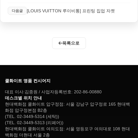
[LOUIS VUITTON 루이비통] 프린팅 집업 자켓
다음글
목록으로
쿨화이트 명품 컨시어지
대표 이사:김종원 / 사업자등록번호: 202-86-00880
데스크별 위치 안내
현대백화점 쿨화이트 압구정점: 서울 강남구 압구정로 165 현대백
화점 압구정본점 B2층
(TEL. 02-3449-5314 (세탁))
(TEL. 02-3449-5313 (리페어))
현대백화점 쿨화이트 여의도점: 서울 영등포구 여의대로 108 현대
백화점 더현대 서울 2층