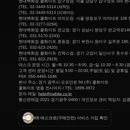
현대백화점 쿨화이트 압구정점: 서울 강남구 압구정로 165 
(TEL. 02-3449-5314 (세탁))
(TEL. 02-3449-5313 (리페어))
현대백화점 쿨화이트 여의도점: 서울 영등포구 여의대로 108 
(TEL. 02-3277-0294)
현대백화점 쿨화이트 판교점: 경기 성남시 분당구 판교역로146
(TEL. 031-5170-2243)
현대백화점 쿨화이트 중동점: 경기 부천시 원미구 길주로 180
(TEL. 032-623-2420)
현대백화점 쿨화이트 킨텍스점: 경기 고양시 일산서구 호수로 
(TEL. 031-822-2919)
데스크 운영 시간: 월~목 10:30 ~ 8:00, 금~일 10:30 ~ 
고객 센터 운영시간: 평일 9:00 ~ 20:00,주말(토,일) 및 공휴일 
FAX: 050-4465-1646
본사 주소: 경기 광주시 오포안로 94 (주) 쿨화이트
쿨화이트 명품 컨시어지 / TEL: 1899-3972
문의 메일:
help@cwhite.co.kr
통신판매업:2021-경기광주-0400 / 개인정보 관리 책임자: 김
KB 에스크로(구매안전) 서비스 가입 확인