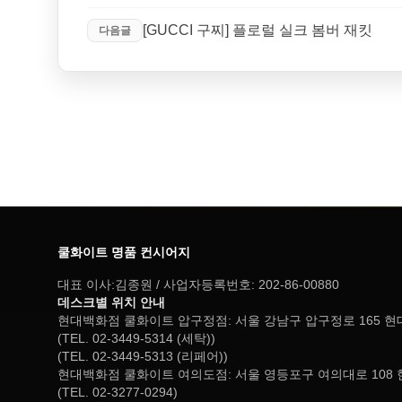
[GUCCI 구찌] 플로럴 실크 봄버 재킷
다음글
쿨화이트 명품 컨시어지
대표 이사:김종원 / 사업자등록번호: 202-86-00880
데스크별 위치 안내
현대백화점 쿨화이트 압구정점: 서울 강남구 압구정로 165 
(TEL. 02-3449-5314 (세탁))
(TEL. 02-3449-5313 (리페어))
현대백화점 쿨화이트 여의도점: 서울 영등포구 여의대로 108 
(TEL. 02-3277-0294)