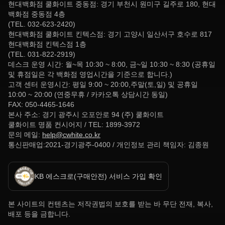
현대백화점 쿨화이트 중동점: 경기 부천시 원미구 길주로 180, 현대
백화점 중동점 4층
(TEL. 032-623-2420)
현대백화점 쿨화이트 킨텍스점: 경기 고양시 일산서구 호수로 817
현대백화점 킨텍스점 1층
(TEL. 031-822-2919)
데스크 운영 시간: 월~목 10:30 ~ 8:00, 금~일 10:30 ~ 8:30 (공휴일
및 휴점일은 각 백화점 영업시간을 기준으로 합니다.)
고객 센터 운영시간: 평일 9:00 ~ 20:00,주말(토,일) 및 공휴일
10:00 ~ 20:00 (연중무휴 / 카카오톡 상담시간 동일)
FAX: 050-4465-1646
본사 주소: 경기 광주시 오포안로 94 (주) 쿨화이트
쿨화이트 명품 컨시어지 / TEL: 1899-3972
문의 메일:
help@cwhite.co.kr
통신판매업:2021-경기광주-0400 / 개인정보 관리 책임자: 김종원
KB 에스크로(구매안전) 서비스 가입 확인
본 사이트의 컨텐츠는 저작권법의 보호를 받는 바 무단 전재, 복사,
배포 등을 금합니다.