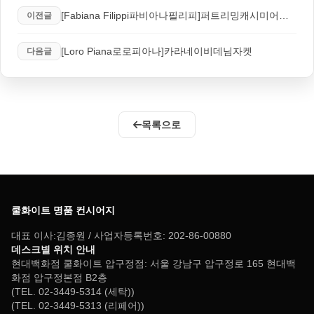
[Fabiana Filippi파비아나필리피]퍼트리밍캐시미어니트코트
이전글
[Loro Piana로로피아나]카라네이비데님자켓
다음글
목록으로
쿨화이트 명품 컨시어지
대표 이사:김종원 / 사업자등록번호: 202-86-00880
데스크별 위치 안내
현대백화점 쿨화이트 압구정점: 서울 강남구 압구정로 165 현대백
화점 압구정본점 B2층
(TEL. 02-3449-5314 (세탁))
(TEL. 02-3449-5313 (리페어))