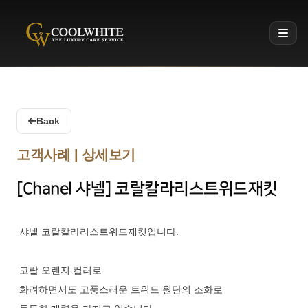
Coolwhite
Back
고객사례 | 상세보기
[Chanel 샤넬] 코랄칼라리스트위드재킷
샤넬 코랄칼라리스트위드재킷입니다.
코랄 오렌지 컬러로
화려하면서도 고풍스러운 트위드 원단의 조화로