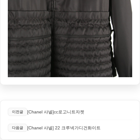
[Chanel 샤넬]cc로고니트자켓
이전글
[Chanel 샤넬] 22 크루넥가디건화이트
다음글