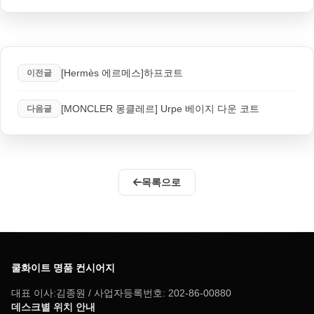
[Hermès 에르메스]하프코트
이전글
[MONCLER 몽클레르] Urpe 베이지 다운 코트
다음글
목록으로
쿨화이트 명품 컨시어지
대표 이사:김종원 / 사업자등록번호: 202-86-00880
데스크별 위치 안내