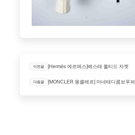
[Hermès 에르메스]베스테 퀼티드 자켓
이전글
[MONCLER 몽클레르] 마네테디콤보푸
다음글