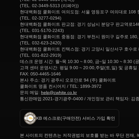
(TEL. 02-3449-5313 (리페어))
현대백화점 쿨화이트 여의도점: 서울 영등포구 여의대로 108 
(TEL. 02-3277-0294)
현대백화점 쿨화이트 판교점: 경기 성남시 분당구 판교역로146
(TEL. 031-5170-2243)
현대백화점 쿨화이트 중동점: 경기 부천시 원미구 길주로 180
(TEL. 032-623-2420)
현대백화점 쿨화이트 킨텍스점: 경기 고양시 일산서구 호수로 
(TEL. 031-822-2919)
데스크 운영 시간: 월~목 10:30 ~ 8:00, 금~일 10:30 ~ 
고객 센터 운영시간: 평일 9:00 ~ 20:00,주말(토,일) 및 공휴일 
FAX: 050-4465-1646
본사 주소: 경기 광주시 오포안로 94 (주) 쿨화이트
쿨화이트 명품 컨시어지 / TEL: 1899-3972
문의 메일:
help@cwhite.co.kr
통신판매업:2021-경기광주-0400 / 개인정보 관리 책임자: 김
KB 에스크로(구매안전) 서비스 가입 확인
본 사이트의 컨텐츠는 저작권법의 보호를 받는 바 무단 전재, 복