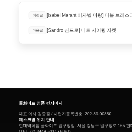
[Isabel Marant 이자벨 마랑] 더블 브레
이전글
[Sandro 산드로] 니트 시어링 자켓
다음글
쿨화이트 명품 컨시어지
대표 이사:김종원 / 사업자등록번호: 202-86-00880
데스크별 위치 안내
현대백화점 쿨화이트 압구정점: 서울 강남구 압구정로 165 
(TEL. 02-3449-5314 (세탁))