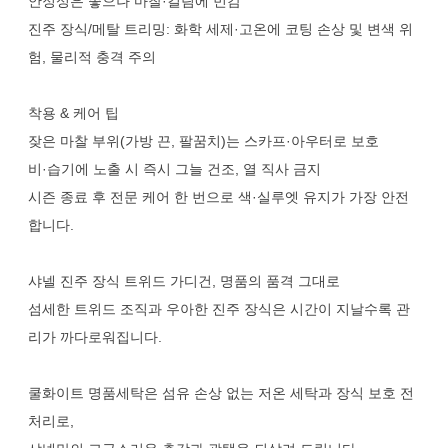
안정성은 좋으나 마찰·걸림에 민감
진주 장식/메탈 트리밍: 화학 세제·고온에 코팅 손상 및 변색 위
험, 물리적 충격 주의
착용 & 케어 팁
잦은 마찰 부위(가방 끈, 팔꿈치)는 스카프·아우터로 보호
비·습기에 노출 시 즉시 그늘 건조, 열 직사 금지
시즌 종료 후 전문 케어 한 번으로 색·실루엣 유지가 가장 안전
합니다.
샤넬 진주 장식 트위드 가디건, 명품의 품격 그대로
섬세한 트위드 조직과 우아한 진주 장식은 시간이 지날수록 관
리가 까다로워집니다.
쿨화이트 명품세탁은 섬유 손상 없는 저온 세탁과 장식 보호 전
처리로,