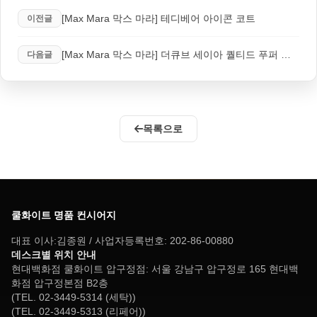
[Max Mara 막스 마라] 테디베어 아이콘 코트
이전글
[Max Mara 막스 마라] 더큐브 세이아 퀄티드 푸퍼 재킷
다음글
목록으로
쿨화이트 명품 컨시어지
대표 이사:김종원 / 사업자등록번호: 202-86-00880
데스크별 위치 안내
현대백화점 쿨화이트 압구정점: 서울 강남구 압구정로 165 현대백
화점 압구정본점 B2층
(TEL. 02-3449-5314 (세탁))
(TEL. 02-3449-5313 (리페어))