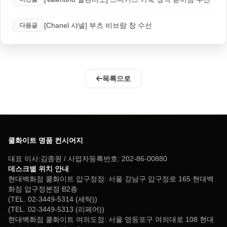
[Chanel 샤넬] 부츠 비브람 창 수선
다음글
목록으로
쿨화이트 명품 컨시어지
대표 이사:김종원 / 사업자등록번호: 202-86-00880
데스크별 위치 안내
현대백화점 쿨화이트 압구정점: 서울 강남구 압구정로 165 현대백
화점 압구정본점 B2층
(TEL. 02-3449-5314 (세탁))
(TEL. 02-3449-5313 (리페어))
현대백화점 쿨화이트 여의도점: 서울 영등포구 여의대로 108 현대