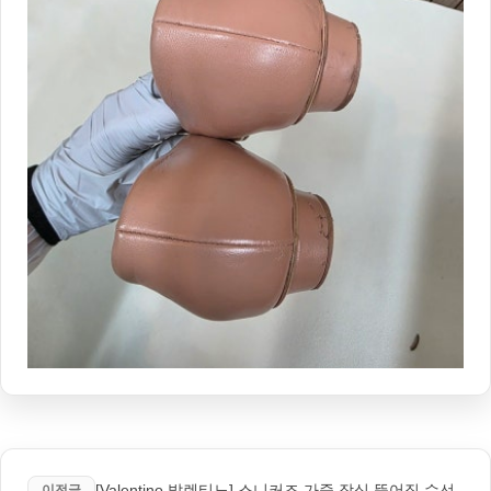
[Valentino 발렌티노] 스니커즈 가죽 장식 뜯어짐 수선
이전글