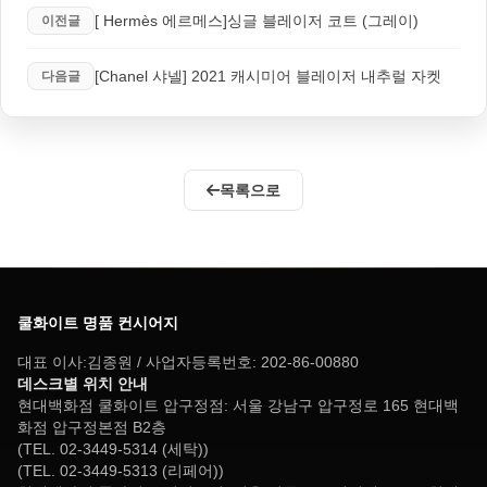
[ Hermès 에르메스]싱글 블레이저 코트 (그레이)
이전글
[Chanel 샤넬] 2021 캐시미어 블레이저 내추럴 자켓
다음글
목록으로
쿨화이트 명품 컨시어지
대표 이사:김종원 / 사업자등록번호: 202-86-00880
데스크별 위치 안내
현대백화점 쿨화이트 압구정점: 서울 강남구 압구정로 165 현대백
화점 압구정본점 B2층
(TEL. 02-3449-5314 (세탁))
(TEL. 02-3449-5313 (리페어))