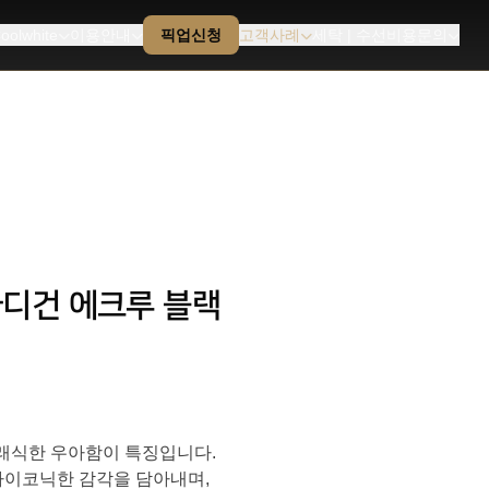
oolwhite
이용안내
픽업신청
고객사례
세탁 | 수선비용문의
드 가디건 에크루 블랙
클래식한 우아함이 특징입니다.
아이코닉한 감각을 담아내며,